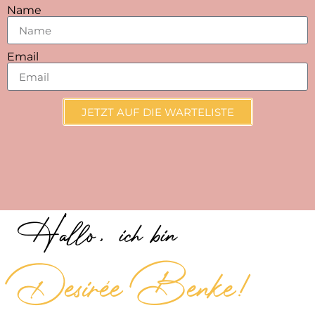
Name
Email
JETZT AUF DIE WARTELISTE
Hallo, ich bin
Desirée Benke!