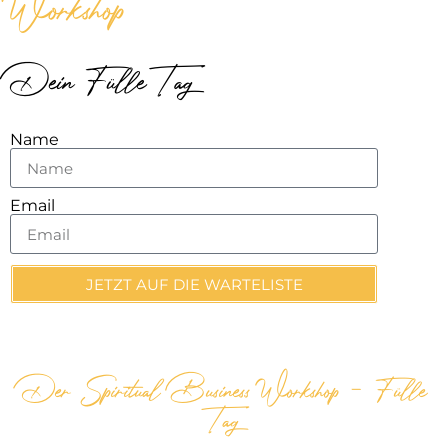
Workshop
Dein Fülle Tag
Name
Email
JETZT AUF DIE WARTELISTE
Der Spiritual Business Workshop - Fülle
Tag