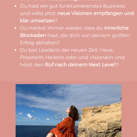
Du hast ein gut funktionierendes Business
und willst jetzt
neue Visionen empfangen und
klar umsetzen
?
Du merkst immer wieder, dass du
innerliche
Blockaden
hast, die dich von deinem großen
Erfolg abhalten?
Du bist Leaderin der neuen Zeit, Hexe,
Priesterin, Heilerin oder und Visionärin und
hörst den
Ruf nach deinem Next Level
?!