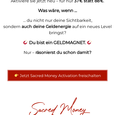
Aktiviere sie jetzt neu – für nur
37 € statt 88 €
.
Was wäre, wenn …
… du nicht nur deine Sichtbarkeit,
sondern
auch deine Geldenergie
auf ein neues Level
bringst?
Du bist ein GELDMAGNET.
Nur –
räsonierst du schon damit?
Jetzt Sacred Money Activation freischalten
Sacred Money